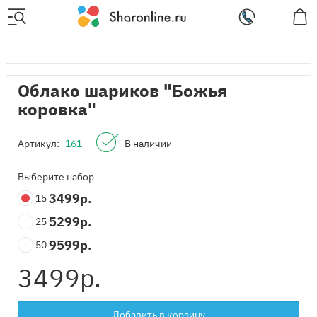
Облако шариков "Божья
коровка"
Артикул:
161
В наличии
Выберите набор
3499
р.
15
5299
р.
25
9599
р.
50
3499
р.
Добавить в корзину