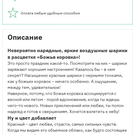
Оплата любым удобным способом
Описание
Невероятно нарядные, яркие воздушные шарики
в расцветке «Божья коровка»!
Это просто праздник какой-то. Посмотрите на них – шарики
заряжают хорошим настроением! Казалось бы – в чем
секрет? Насыщенно красные шарики с черными точками,
как у божьих коровок – ничего особенно. А ощущение,
между тем, удивительное!
Наверное, потому, что божья коровка ассоциируется с
весной или летом - порой вдохновения, когда ты ждешь
чего–то нового. Новых приключений или любви, ты полон
надежд и готов к свершениям. Хочется взлететь к небу!
Ну и цвет добавляет
Красный – цвет любви, страсти, самых сильных чувств.
Когда мы видим это объемное облако, как будто состоящее