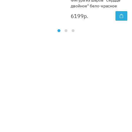
Фигура из шаров "Сердце
двойное" бело-красное
6199
р.