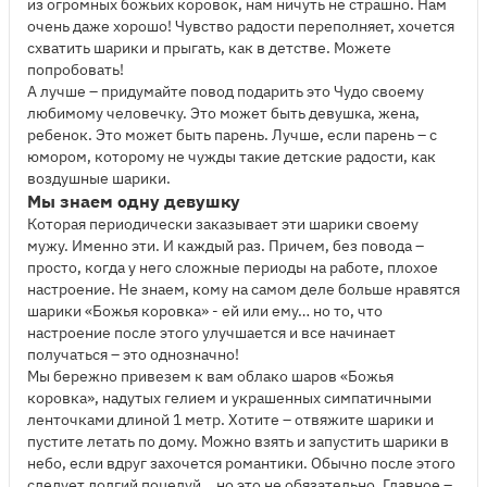
из огромных божьих коровок, нам ничуть не страшно. Нам
очень даже хорошо! Чувство радости переполняет, хочется
схватить шарики и прыгать, как в детстве. Можете
попробовать!
А лучше – придумайте повод подарить это Чудо своему
любимому человечку. Это может быть девушка, жена,
ребенок. Это может быть парень. Лучше, если парень – с
юмором, которому не чужды такие детские радости, как
воздушные шарики.
Мы знаем одну девушку
Которая периодически заказывает эти шарики своему
мужу. Именно эти. И каждый раз. Причем, без повода –
просто, когда у него сложные периоды на работе, плохое
настроение. Не знаем, кому на самом деле больше нравятся
шарики «Божья коровка» - ей или ему… но то, что
настроение после этого улучшается и все начинает
получаться – это однозначно!
Мы бережно привезем к вам облако шаров «Божья
коровка», надутых гелием и украшенных симпатичными
ленточками длиной 1 метр. Хотите – отвяжите шарики и
пустите летать по дому. Можно взять и запустить шарики в
небо, если вдруг захочется романтики. Обычно после этого
следует долгий поцелуй… но это не обязательно. Главное –