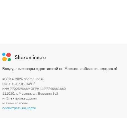
Воздушные шары с доставкой по Москве и области недорого!
© 2014-2026
Sharonline.ru
ООО "ШАРОНЛАЙН"
ИНН 7722395689 ОГРН 1177746361880
111020
,
г. Москва
,
ул. Боровая 3c3
м. Электрозаводская
м. Семеновская
посмотреть на карте
Мы в социальных сетях