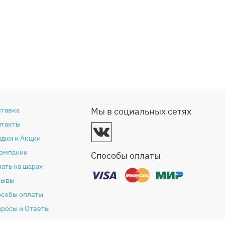
ставка
Мы в социальных сетях
нтакты
дки и Акции
компании
Способы оплаты
ать на шарах
зывы
особы оплаты
просы и Ответы
антия и возврат