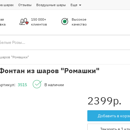
на шарах
Отзывы
Воздушные шары
Еще
ая
150 000+
Высокое
вка
клиентов
качество
 шаров "Ромашки"
Фонтан из шаров "Ромашки"
Артикул:
3515
В наличии
2399
р.
Добавить в корз
Заказать в 1 кл