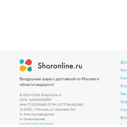
До
Ко
Ски
Воздушные шары с доставкой по Москве и
области недорого!
О 
Печ
© 2014-2026
Sharonline.ru
ООО "ШАРОНЛАЙН"
От
ИНН 7722395689 ОГРН 1177746361880
111020
,
г. Москва
,
ул. Боровая 3c3
Сп
м. Электрозаводская
Во
м. Семеновская
посмотреть на карте
Гар