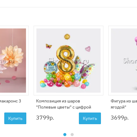
макаронс 3
Композиция из шаров
Фигура из ш
"Полевые цветы" с цифрой
ягодой"
3799
р.
3699
р.
Купить
Купить