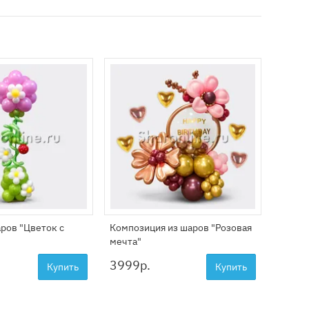
аров "Цветок с
Композиция из шаров "Розовая
Цветы 
мечта"
ягодам
3999
р.
4999
Купить
Купить