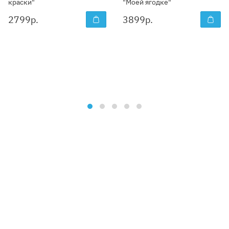
краски"
"Моей ягодке"
2799
р.
3899
р.