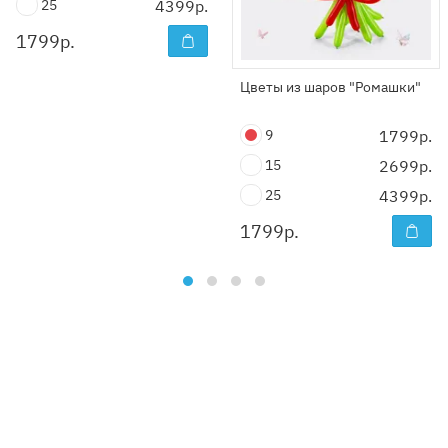
25
4399р.
1799
р.
Цветы из шаров "Ромашки"
9
1799р.
15
2699р.
25
4399р.
1799
р.