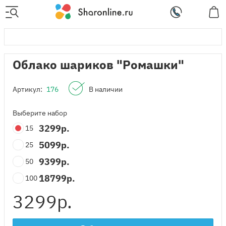
Облако шариков "Ромашки"
Артикул:
176
В наличии
Выберите набор
3299
р.
15
5099
р.
25
9399
р.
50
18799
р.
100
3299
р.