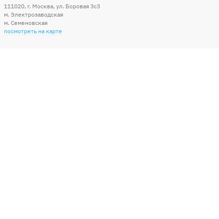
111020
,
г. Москва
,
ул. Боровая 3c3
м. Электрозаводская
м. Семеновская
посмотреть на карте
Мы в социальных сетях
Способы оплаты
+7 (495) 215-56-05
КРУГЛОСУТОЧНО 24/7
заказать звонок
info@sharonline.ru
написать письмо