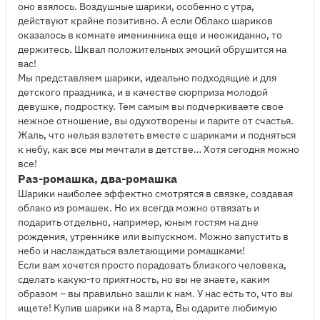
оно взялось. Воздушные шарики, особенно с утра,
действуют крайне позитивно. А если Облако шариков
оказалось в комнате именинника еще и неожиданно, то
держитесь. Шквал положительных эмоций обрушится на
вас!
Мы представляем шарики, идеально подходящие и для
детского праздника, и в качестве сюрприза молодой
девушке, подростку. Тем самым вы подчеркиваете свое
нежное отношение, вы одухотворены и парите от счастья.
Жаль, что нельзя взлететь вместе с шариками и подняться
к небу, как все мы мечтали в детстве… Хотя сегодня можно
все!
Раз-ромашка, два-ромашка
Шарики наиболее эффектно смотрятся в связке, создавая
облако из ромашек. Но их всегда можно отвязать и
подарить отдельно, например, юным гостям на дне
рождения, утреннике или выпускном. Можно запустить в
небо и наслаждаться взлетающими ромашками!
Если вам хочется просто порадовать близкого человека,
сделать какую-то приятность, но вы не знаете, каким
образом – вы правильно зашли к нам. У нас есть то, что вы
ищете! Купив шарики на 8 марта, Вы одарите любимую