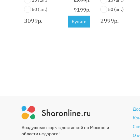
25
(шт.)
4899р.
25
(шт.)
50
(шт.)
9199р.
50
(шт.)
3099
р.
2999
р.
Купить
До
Ко
Ски
Воздушные шары с доставкой по Москве и
области недорого!
О 