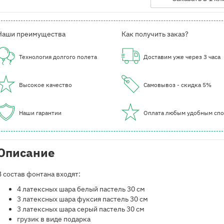
Наши преимущества
Как получить заказ?
Технология долгого полета
Доставим уже через 3 часа
Высокое качество
Самовывоз - скидка 5%
Наши гарантии
Оплата любым удобным сп
Описание
В состав фонтана входят:
​4 латексных шара белый пастель 30 см
3 латексных шара фуксия пастель 30 см
3 латексных шара серый пастель 30 см
грузик в виде подарка