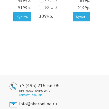
4899р.
25
(шт.)
4899р.
25
9199р.
50
(шт.)
9199р.
50
3099
р.
3099
Купить
Купить
+7 (495) 215-56-05
КРУГЛОСУТОЧНО 24/7
заказать звонок
info@sharonline.ru