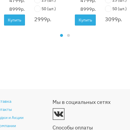
4799р.
25
(шт.)
4799р.
25
(шт.)
8999р.
50
(шт.)
8999р.
50
(шт.)
2999
р.
3099
р.
Купить
Купить
ставка
Мы в социальных сетях
нтакты
дки и Акции
компании
Способы оплаты