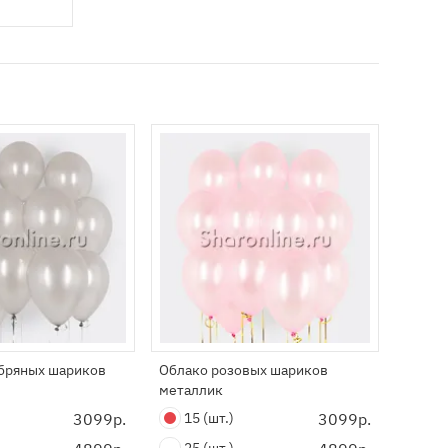
бряных шариков
Облако розовых шариков
Облак
металлик
метал
3099р.
15
(шт.)
3099р.
15