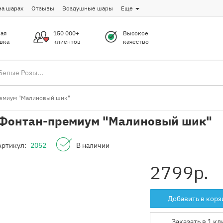
на шарах
Отзывы
Воздушные шары
Еще
ая
150 000+
Высокое
вка
клиентов
качество
емиум "Малиновый шик"
Фонтан-премиум "Малиновый шик"
Артикул:
2052
В наличии
2799
р.
Добавить в корз
Заказать в 1 кл