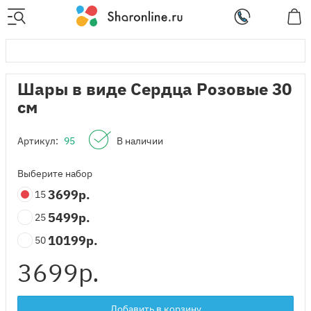
Шары в виде Сердца Розовые 30
см
Артикул:
95
В наличии
Выберите набор
3699
р.
15
5499
р.
25
10199
р.
50
3699
р.
Добавить в корзину