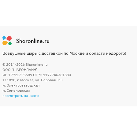
Воздушные шары с доставкой по Москве и области недорого!
© 2014-2026
Sharonline.ru
ООО "ШАРОНЛАЙН"
ИНН 7722395689 ОГРН 1177746361880
111020
,
г. Москва
,
ул. Боровая 3c3
м. Электрозаводская
м. Семеновская
посмотреть на карте
Мы в социальных сетях
Способы оплаты