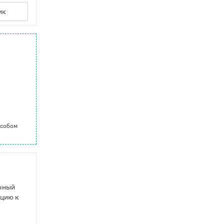
ик
особом
ачный
ицию к