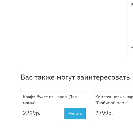
Вас также могут заинтересовать
Крафт-букет из шаров "Для
Композиция из ша
мамы"
"Любимой маме"
2299
р.
2799
р.
Купить