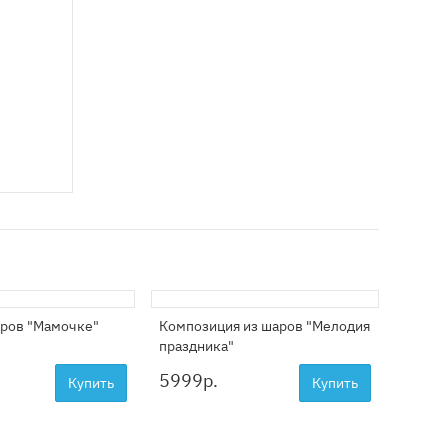
аров "Мамочке"
Композиция из шаров "Мелодия
праздника"
5999
р.
Купить
Купить