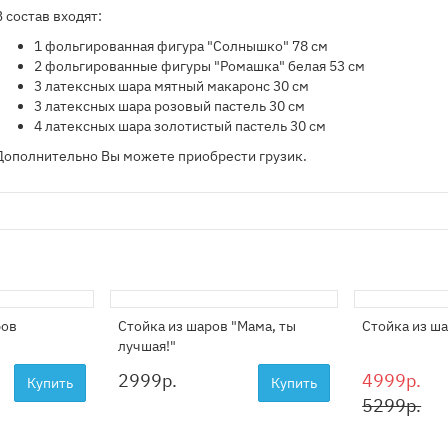
В состав входят:
​1 фольгированная фигура "Солнышко" 78 см
2 фольгированные фигуры "Ромашка" белая 53 см
3 латексных шара мятный макаронс 30 см
3 латексных шара розовый пастель 30 см
4 латексных шара золотистый пастель 30 см
Дополнительно Вы можете приобрести грузик.
ров
Стойка из шаров "Мама, ты
Стойка из ш
лучшая!"
2999
р.
4999р.
Купить
Купить
5299р.