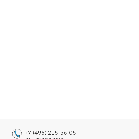
Компо
"Полев
3799
+7 (495) 215-56-05