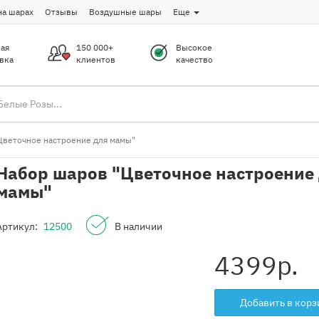
на шарах
Отзывы
Воздушные шары
Еще
ая
150 000+
Высокое
вка
клиентов
качество
Цветочное настроение для мамы"
Набор шаров "Цветочное настроение
мамы"
Артикул:
12500
В наличии
4399
р.
Добавить в корз