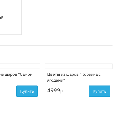
ый
из шаров "Самой
Цветы из шаров "Корзина с
ягодами"
4999
р.
Купить
Купить