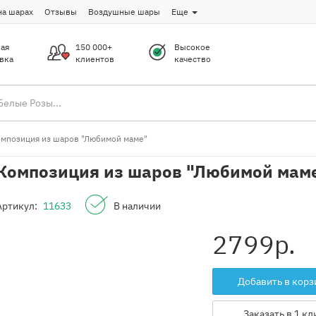
на шарах
Отзывы
Воздушные шары
Еще
ая
150 000+
Высокое
вка
клиентов
качество
мпозиция из шаров "Любимой маме"
Композиция из шаров "Любимой мам
Артикул:
11633
В наличии
2799
р.
Добавить в корз
Заказать в 1 кл