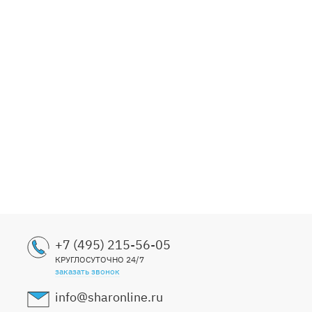
Компо
"Плюш
3999
+7 (495) 215-56-05
КРУГЛОСУТОЧНО 24/7
заказать звонок
info@sharonline.ru