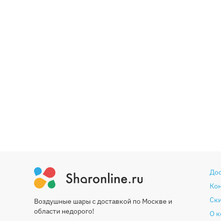
До
Ко
Ски
Воздушные шары с доставкой по Москве и
области недорого!
О 