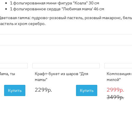
1 фольгированная мини-фигура "Коала" 30 см
1 фольгированное сердце "Любимая мама' 46 см
Цветовая гамма: пудрово-розовый пастель, розовый макаронс, бел
пастель и хром серебро.
Мама, ты
Крафт-букет из шаров "Для
Композиция 
мамы"
милой"
2299
р.
2999р.
Купить
Купить
3499р.