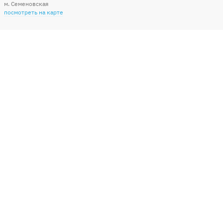
м. Семеновская
посмотреть на карте
Мы в социальных сетях
Способы оплаты
+7 (495) 215-56-05
КРУГЛОСУТОЧНО 24/7
заказать звонок
info@sharonline.ru
написать письмо