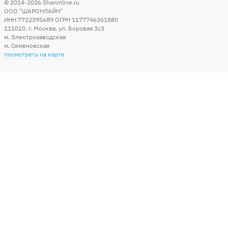
© 2014-2026
Sharonline.ru
ООО "ШАРОНЛАЙН"
ИНН 7722395689 ОГРН 1177746361880
111020
,
г. Москва
,
ул. Боровая 3c3
м. Электрозаводская
м. Семеновская
посмотреть на карте
Мы в социальных сетях
Способы оплаты
+7 (495) 215-56-05
КРУГЛОСУТОЧНО 24/7
заказать звонок
info@sharonline.ru
написать письмо