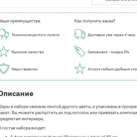
Наши преимущества
Как получить заказ?
Технология долгого полета
Доставим уже через 3 часа
Высокое качество
Самовывоз - скидка 5%
Наши гарантии
Оплата любым удобным сп
Описание
Шары в наборе связаны лентой другого цвета, и упакованы в прозр
пакет. Вы можете распустить их под потолок или привязать композ
предметам интерьера.
В состав набора входят: