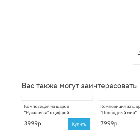
Вас также могут заинтересовать
Композиция из шаров
Композиция из ша
"Русалочка" с цифрой
"Подводный мир"
3999
р.
7999
р.
Купить