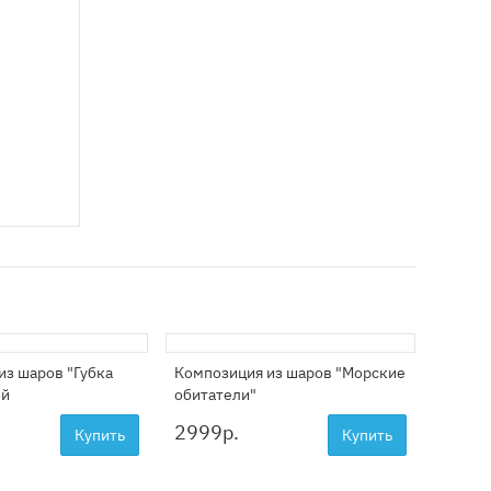
из шаров "Губка
Композиция из шаров "Морские
ой
обитатели"
2999
р.
Купить
Купить