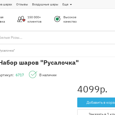
на шарах
Отзывы
Воздушные шары
Еще
ая
150 000+
Высокое
вка
клиентов
качество
Русалочка"
Набор шаров "Русалочка"
Артикул:
6717
В наличии
4099
р.
Добавить в корз
Заказать в 1 кл