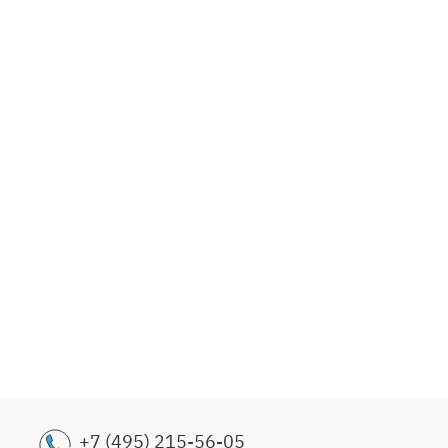
Букет
обитат
3999
+7 (495) 215-56-05