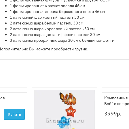
​1 фольгированная фигура "Русалочка и друзья" 81 см
1 фольгированная красная звезда 46 см
1 фольгированная звезда бирюзового цвета 46 см
1 латексный шар желтый пастель 30 см
2 латексных шара белый пастель 30 см
2 латексных шара коралловый пастель 30 см
2 латексных шара цвета тиффани пастель 30 см
3 латексных прозрачных шара 30 см с белым конфетти
Дополнительно Вы можете приобрести грузик.
ров
Композиция 
Боб" с цифр
3999
р.
Купить