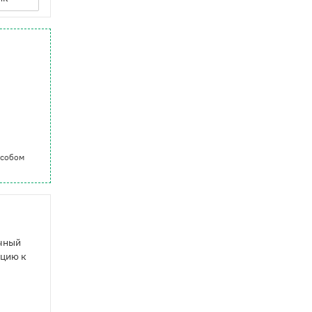
особом
ачный
ицию к