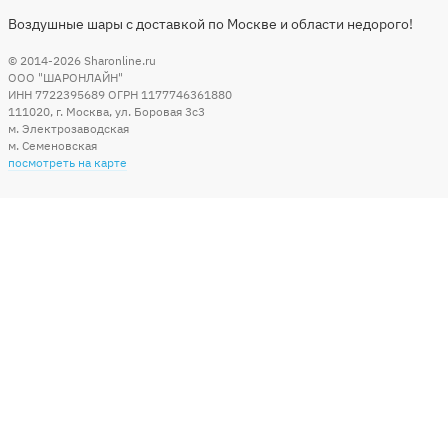
Воздушные шары с доставкой по Москве и области недорого!
© 2014-2026
Sharonline.ru
ООО "ШАРОНЛАЙН"
ИНН 7722395689 ОГРН 1177746361880
111020
,
г. Москва
,
ул. Боровая 3c3
м. Электрозаводская
м. Семеновская
посмотреть на карте
Мы в социальных сетях
Способы оплаты
+7 (495) 215-56-05
КРУГЛОСУТОЧНО 24/7
заказать звонок