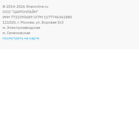
© 2014-2026
Sharonline.ru
ООО "ШАРОНЛАЙН"
ИНН 7722395689 ОГРН 1177746361880
111020
,
г. Москва
,
ул. Боровая 3c3
м. Электрозаводская
м. Семеновская
посмотреть на карте
Мы в социальных сетях
Способы оплаты
+7 (495) 215-56-05
КРУГЛОСУТОЧНО 24/7
заказать звонок
info@sharonline.ru