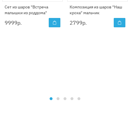
Сет из шаров "Встреча
Композиция из шаров "Наш
малышки из роддома"
кроха" мальчик
9999
р.
2799
р.