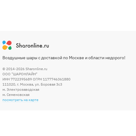
Воздушные шары с доставкой по Москве и области недорого!
© 2014-2026
Sharonline.ru
ООО "ШАРОНЛАЙН"
ИНН 7722395689 ОГРН 1177746361880
111020
,
г. Москва
,
ул. Боровая 3c3
м. Электрозаводская
м. Семеновская
посмотреть на карте
Мы в социальных сетях