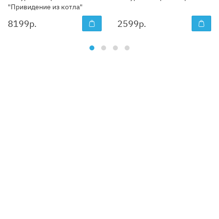
"Привидение из котла"
8199
р.
2599
р.