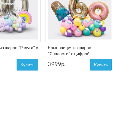
2999
з шаров "Радуга" с
Композиция из шаров
"Сладости" с цифрой
3999
р.
Купить
Купить