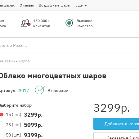
на шарах
Отзывы
Воздушные шары
Еще
ая
150 000+
Высокое
вка
клиентов
качество
гоцветных шаров
Облако многоцветных шаров
Артикул:
3017
В наличии
3299
р.
Выберите набор
3299
р.
15
(шт.)
Добавить в корз
5099
р.
25
(шт.)
9399
р.
50
(шт.)
Заказать в 1 кл