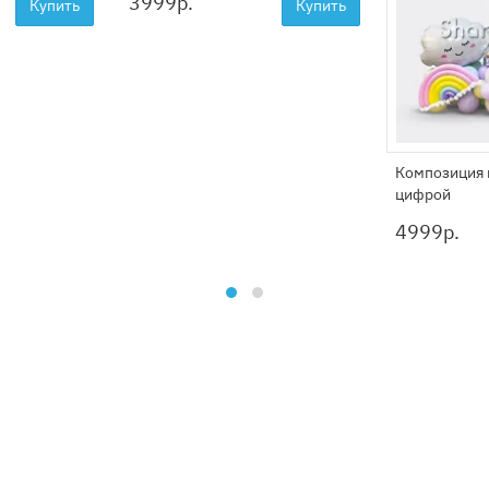
3999
р.
Купить
Купить
Композиция и
цифрой
4999
р.