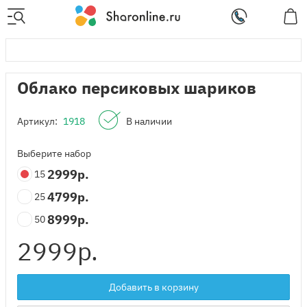
Облако персиковых шариков
Артикул:
1918
В наличии
Выберите набор
2999
р.
15
4799
р.
25
8999
р.
50
2999
р.
Добавить в корзину