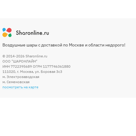
Воздушные шары с доставкой по Москве и области недорого!
© 2014-2026
Sharonline.ru
ООО "ШАРОНЛАЙН"
ИНН 7722395689 ОГРН 1177746361880
111020
,
г. Москва
,
ул. Боровая 3c3
м. Электрозаводская
м. Семеновская
посмотреть на карте
Мы в социальных сетях
Способы оплаты