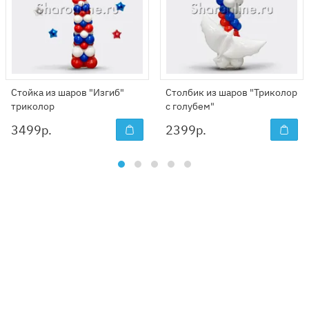
Стойка из шаров "Изгиб"
Столбик из шаров "Триколор
триколор
с голубем"
3499
р.
2399
р.