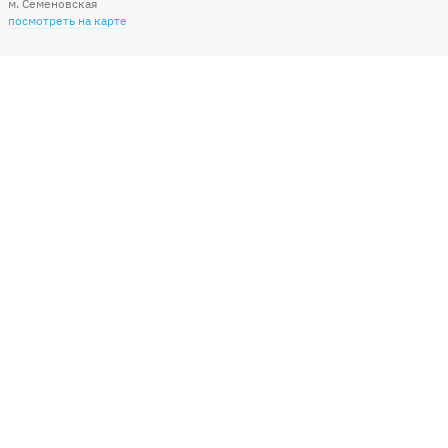
м. Семеновская
посмотреть на карте
Мы в социальных сетях
Способы оплаты
+7 (495) 215-56-05
КРУГЛОСУТОЧНО 24/7
заказать звонок
info@sharonline.ru
написать письмо