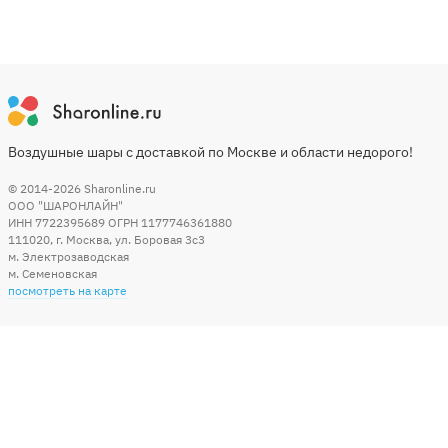
Воздушные шары с доставкой по Москве и области недорого!
© 2014-2026
Sharonline.ru
ООО "ШАРОНЛАЙН"
ИНН 7722395689 ОГРН 1177746361880
111020
,
г. Москва
,
ул. Боровая 3c3
м. Электрозаводская
м. Семеновская
посмотреть на карте
Мы в социальных сетях
Способы оплаты