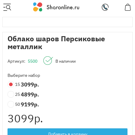
Облако шаров Персиковые
металлик
Артикул:
5500
В наличии
Выберите набор
3099
р.
15
4899
р.
25
9199
р.
50
3099
р.
Добавить в корзину