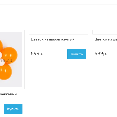
Цветок из шаров жёлтый
Цветок из ш
599
р.
599
р.
Купить
оранжевый
Купить