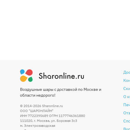
До
Ко
Ски
Воздушные шары с доставкой по Москве и
области недорого!
О 
Печ
© 2014-2026
Sharonline.ru
ООО "ШАРОНЛАЙН"
От
ИНН 7722395689 ОГРН 1177746361880
111020
,
г. Москва
,
ул. Боровая 3c3
Сп
м. Электрозаводская
Во