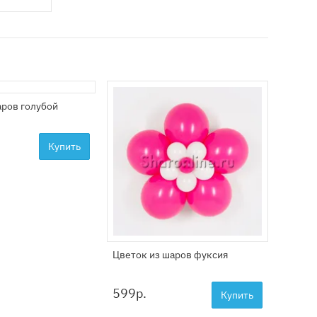
аров голубой
Цветы 
шаров
2799
Купить
Цветок из шаров фуксия
599
р.
Купить