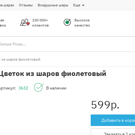
на шарах
Отзывы
Воздушные шары
Еще
ая
150 000+
Высокое
вка
клиентов
качество
 из шаров фиолетовый
Цветок из шаров фиолетовый
Артикул:
3632
В наличии
599
р.
Добавить в корз
Заказать в 1 кл