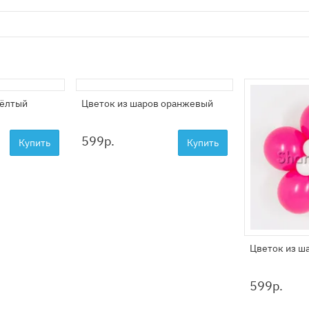
жёлтый
Цветок из шаров оранжевый
599
р.
Купить
Купить
Цветок из ш
599
р.