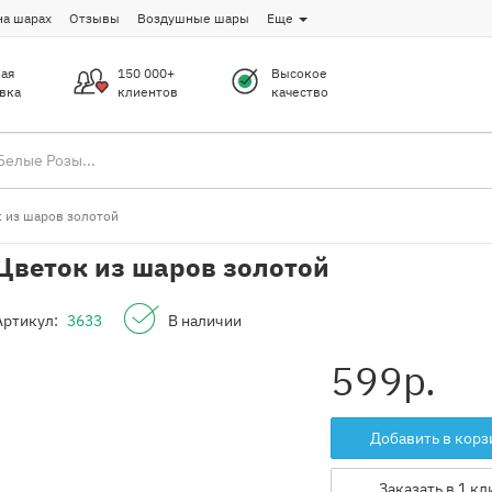
на шарах
Отзывы
Воздушные шары
Еще
ая
150 000+
Высокое
вка
клиентов
качество
 из шаров золотой
Цветок из шаров золотой
Артикул:
3633
В наличии
599
р.
Добавить в корз
Заказать в 1 кл