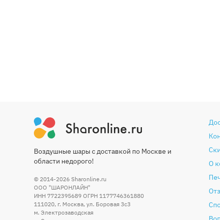
До
Ко
Ски
Воздушные шары с доставкой по Москве и
области недорого!
О 
Печ
© 2014-2026
Sharonline.ru
ООО "ШАРОНЛАЙН"
От
ИНН 7722395689 ОГРН 1177746361880
111020
,
г. Москва
,
ул. Боровая 3c3
Сп
м. Электрозаводская
Во