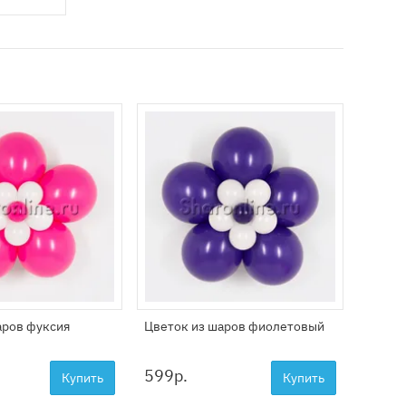
Цветы 
ассорт
2799
аров фуксия
Цветок из шаров фиолетовый
599
р.
Купить
Купить