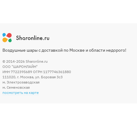
Воздушные шары с доставкой по Москве и области недорого!
© 2014-2026
Sharonline.ru
ООО "ШАРОНЛАЙН"
ИНН 7722395689 ОГРН 1177746361880
111020
,
г. Москва
,
ул. Боровая 3c3
м. Электрозаводская
м. Семеновская
посмотреть на карте
Мы в социальных сетях
Способы оплаты