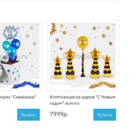
приз "Снежинки"
Композиция из шаров "С Новым
Шар с 
годом" золото
будет 
7999
р.
2799
Купить
Купить