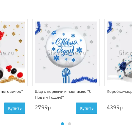
Снеговичок"
Шар с перьями и надписью "С
Коробка-сюр
Новым Годом!"
2799
р.
4399
р.
Купить
Купить