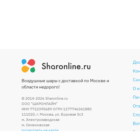
До
Ко
Ски
Воздушные шары с доставкой по Москве и
области недорого!
О 
Печ
© 2014-2026
Sharonline.ru
ООО "ШАРОНЛАЙН"
От
ИНН 7722395689 ОГРН 1177746361880
111020
,
г. Москва
,
ул. Боровая 3c3
Сп
м. Электрозаводская
Во
м. Семеновская
посмотреть на карте
Гар