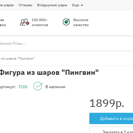
на шарах
Отзывы
Воздушные шары
Еще
ая
150 000+
Высокое
вка
клиентов
качество
 из шаров "Пингвин"
Фигура из шаров "Пингвин"
Артикул:
3106
В наличии
1899
р.
Добавить в корз
Заказать в 1 кл