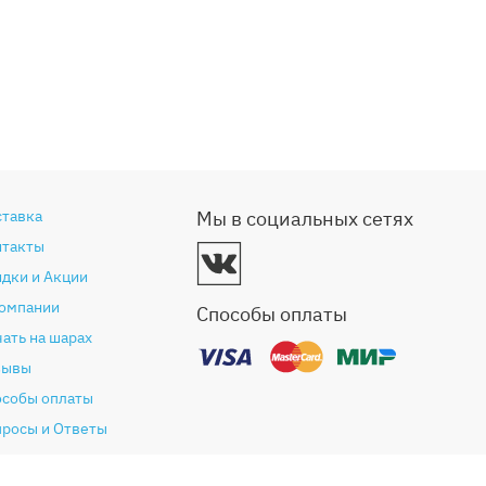
ставка
Мы в социальных сетях
нтакты
дки и Акции
компании
Способы оплаты
ать на шарах
зывы
особы оплаты
просы и Ответы
антия и возврат