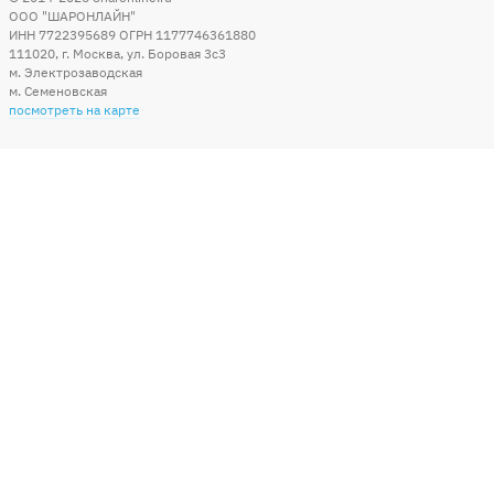
ООО "ШАРОНЛАЙН"
ИНН 7722395689 ОГРН 1177746361880
111020
,
г. Москва
,
ул. Боровая 3c3
м. Электрозаводская
м. Семеновская
посмотреть на карте
Мы в социальных сетях
Способы оплаты
+7 (495) 215-56-05
КРУГЛОСУТОЧНО 24/7
заказать звонок
info@sharonline.ru
написать письмо