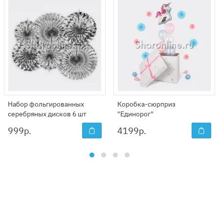
Набор фольгированных
Коробка-сюрприз
серебряных дисков 6 шт
"Единорог"
999
р.
4199
р.