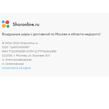
Воздушные шары с доставкой по Москве и области недорого!
© 2014-2026
Sharonline.ru
ООО "ШАРОНЛАЙН"
ИНН 7722395689 ОГРН 1177746361880
111020
,
г. Москва
,
ул. Боровая 3c3
м. Электрозаводская
м. Семеновская
посмотреть на карте
Мы в социальных сетях
Способы оплаты