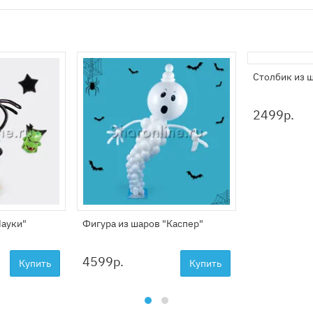
Столбик из 
2499
р.
Пауки"
Фигура из шаров "Каспер"
4599
р.
Купить
Купить