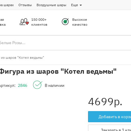
на шарах
Отзывы
Воздушные шары
Еще
ая
150 000+
Высокое
вка
клиентов
качество
 из шаров "Котел ведьмы"
Фигура из шаров "Котел ведьмы"
Артикул:
2846
В наличии
4699
р.
Добавить в корз
Заказать в 1 кл