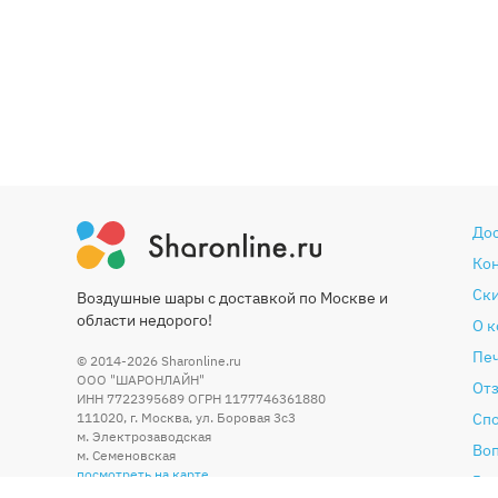
До
Ко
Ски
Воздушные шары с доставкой по Москве и
области недорого!
О 
Печ
© 2014-2026
Sharonline.ru
ООО "ШАРОНЛАЙН"
От
ИНН 7722395689 ОГРН 1177746361880
111020
,
г. Москва
,
ул. Боровая 3c3
Сп
м. Электрозаводская
Во
м. Семеновская
посмотреть на карте
Гар