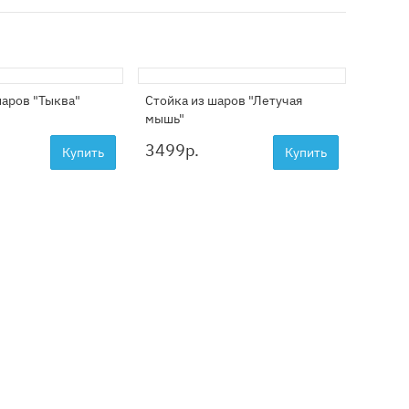
шаров "Тыква"
Стойка из шаров "Летучая
Букет 
мышь"
3499
р.
4199
Купить
Купить