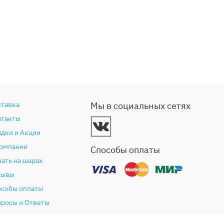
ставка
Мы в социальных сетях
нтакты
дки и Акции
компании
Способы оплаты
ать на шарах
зывы
особы оплаты
просы и Ответы
антия и возврат