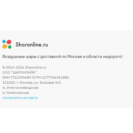
Воздушные шары с доставкой по Москве и области недорого!
© 2014-2026
Sharonline.ru
ООО "ШАРОНЛАЙН"
ИНН 7722395689 ОГРН 1177746361880
111020
,
г. Москва
,
ул. Боровая 3c3
м. Электрозаводская
м. Семеновская
посмотреть на карте
Мы в социальных сетях