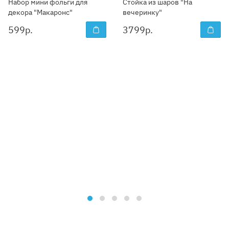
Набор мини фольги для
Стойка из шаров "На
декора "Макаронс"
вечеринку"
599
р.
3799
р.