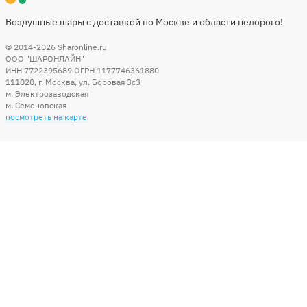
Воздушные шары с доставкой по Москве и области недорого!
© 2014-2026
Sharonline.ru
ООО "ШАРОНЛАЙН"
ИНН 7722395689 ОГРН 1177746361880
111020
,
г. Москва
,
ул. Боровая 3c3
м. Электрозаводская
м. Семеновская
посмотреть на карте
Мы в социальных сетях
Способы оплаты
+7 (495) 215-56-05
КРУГЛОСУТОЧНО 24/7
заказать звонок