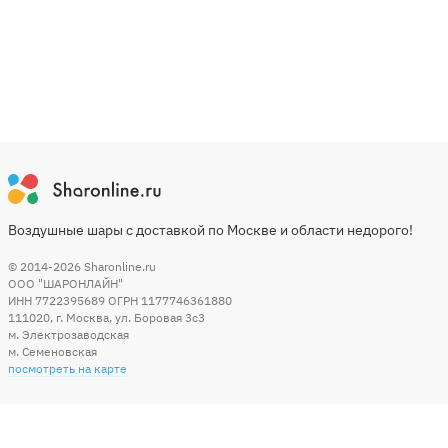
Воздушные шары с доставкой по Москве и области недорого!
© 2014-2026
Sharonline.ru
ООО "ШАРОНЛАЙН"
ИНН 7722395689 ОГРН 1177746361880
111020
,
г. Москва
,
ул. Боровая 3c3
м. Электрозаводская
м. Семеновская
посмотреть на карте
Мы в социальных сетях