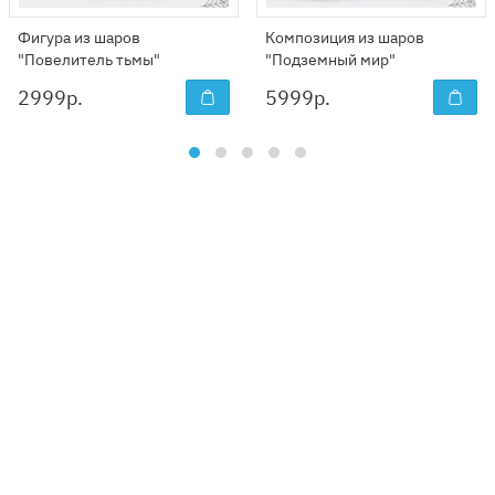
Фигура из шаров
Композиция из шаров
"Повелитель тьмы"
"Подземный мир"
2999
р.
5999
р.