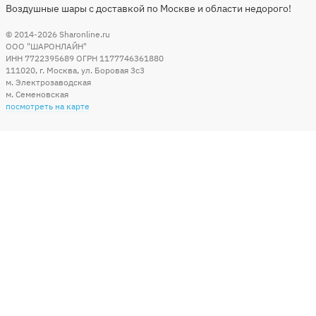
Воздушные шары с доставкой по Москве и области недорого!
© 2014-2026
Sharonline.ru
ООО "ШАРОНЛАЙН"
ИНН 7722395689 ОГРН 1177746361880
111020
,
г. Москва
,
ул. Боровая 3c3
м. Электрозаводская
м. Семеновская
посмотреть на карте
Мы в социальных сетях
Способы оплаты
+7 (495) 215-56-05
КРУГЛОСУТОЧНО 24/7
заказать звонок