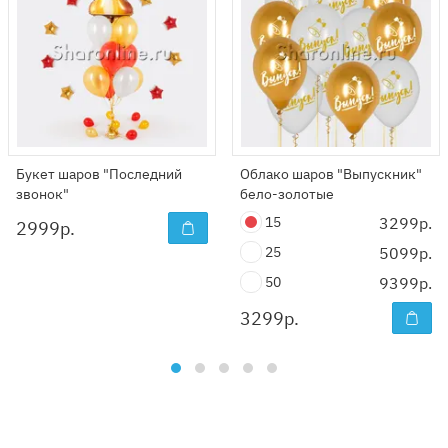
Букет шаров "Последний
Облако шаров "Выпускник"
звонок"
бело-золотые
15
3299р.
2999
р.
25
5099р.
50
9399р.
3299
р.