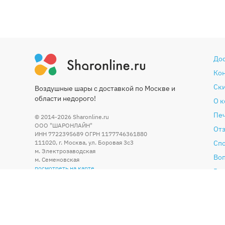
До
Ко
Ски
Воздушные шары с доставкой по Москве и
области недорого!
О 
Печ
© 2014-2026
Sharonline.ru
ООО "ШАРОНЛАЙН"
От
ИНН 7722395689 ОГРН 1177746361880
111020
,
г. Москва
,
ул. Боровая 3c3
Сп
м. Электрозаводская
Во
м. Семеновская
посмотреть на карте
Гар
Со
По
Бл