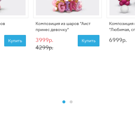
ров
Композиция из шаров "Аист
Композиция 
принес девочку"
"Любимая, сп
3999р.
6999
р.
Купить
Купить
4299р.