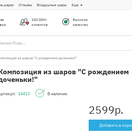
на шарах
Отзывы
Воздушные шары
Еще
ая
150 000+
Высокое
вка
клиентов
качество
мпозиция из шаров "С рождением доченьки!"
Композиция из шаров "С рождением
доченьки!"
Артикул:
14413
В наличии
2599
р.
Добавить в корз