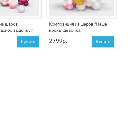
из шаров
Композиция из шаров "Наша
Набор 
асибо за дочку!"
кроха" девочка
малыш
2799
р.
4999
Купить
Купить