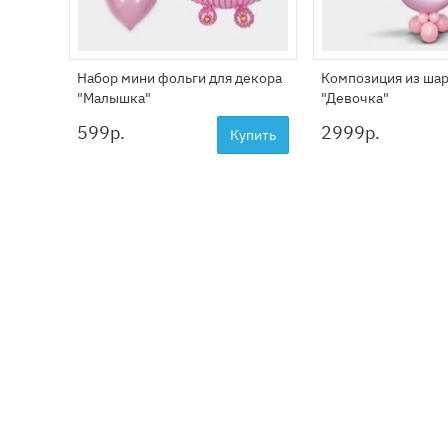
Набор мини фольги для декора
Композиция из ша
"Малышка"
"Девочка"
599
р.
2999
р.
Купить