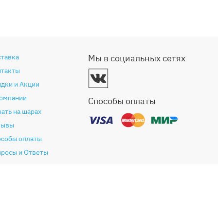
ставка
Мы в социальных сетях
нтакты
дки и Акции
компании
Способы оплаты
ать на шарах
зывы
особы оплаты
просы и Ответы
антия и возврат
глашение (Оферта)
литика конфиденциальности
ог