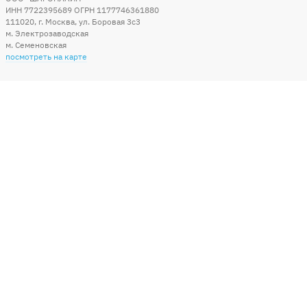
ИНН 7722395689 ОГРН 1177746361880
111020
,
г. Москва
,
ул. Боровая 3c3
м. Электрозаводская
м. Семеновская
посмотреть на карте
Мы в социальных сетях
Способы оплаты
+7 (495) 215-56-05
КРУГЛОСУТОЧНО 24/7
заказать звонок
info@sharonline.ru
написать письмо