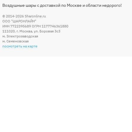
Воздушные шары с доставкой по Москве и области недорого!
© 2014-2026
Sharonline.ru
ООО "ШАРОНЛАЙН"
ИНН 7722395689 ОГРН 1177746361880
111020
,
г. Москва
,
ул. Боровая 3c3
м. Электрозаводская
м. Семеновская
посмотреть на карте
Мы в социальных сетях
Способы оплаты
+7 (495) 215-56-05
КРУГЛОСУТОЧНО 24/7
заказать звонок