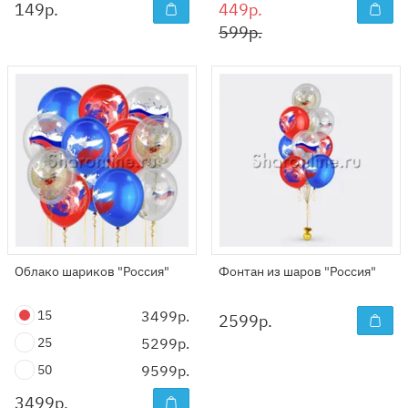
149
р.
449р.
599р.
Облако шариков "Россия"
Фонтан из шаров "Россия"
15
3499р.
2599
р.
25
5299р.
50
9599р.
3499
р.