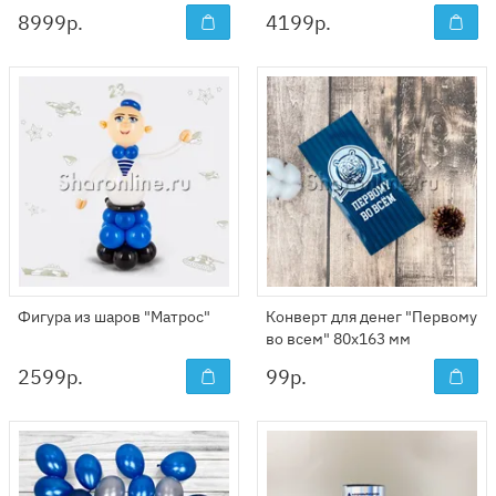
8999
р.
4199
р.
Фигура из шаров "Матрос"
Конверт для денег "Первому
во всем" 80x163 мм
2599
р.
99
р.