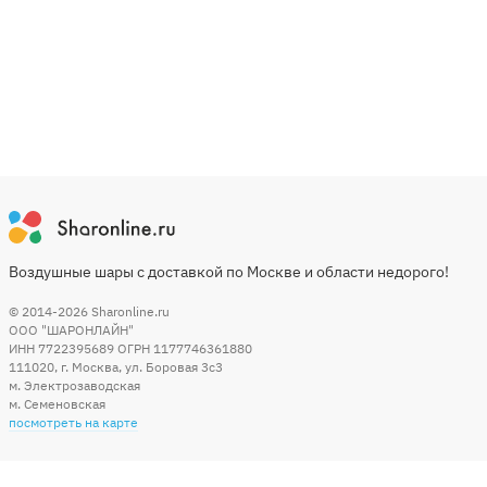
Воздушные шары с доставкой по Москве и области недорого!
© 2014-2026
Sharonline.ru
ООО "ШАРОНЛАЙН"
ИНН 7722395689 ОГРН 1177746361880
111020
,
г. Москва
,
ул. Боровая 3c3
м. Электрозаводская
м. Семеновская
посмотреть на карте
Мы в социальных сетях