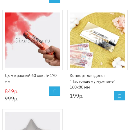
Дым красный 60 сек. h-170
Конверт для денег
мм
"Настоящему мужчине"
160x80 мм
849р.
199
р.
999р.