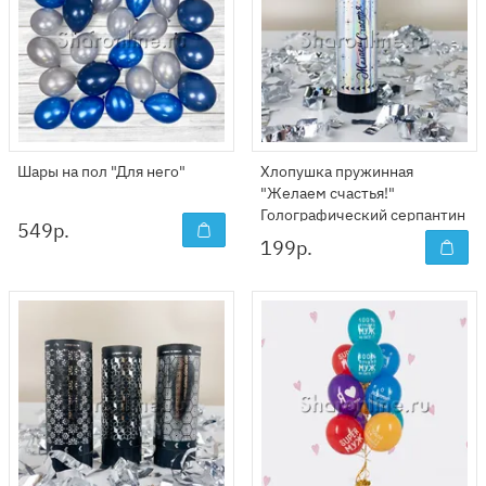
Шары на пол "Для него"
Хлопушка пружинная
"Желаем счастья!"
Голографический серпантин
549
р.
11 см
199
р.