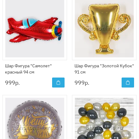
Шар Фигура "Самолет"
Шар Фигура "Золотой Кубок"
красный 94 см
91 см
999
р.
999
р.