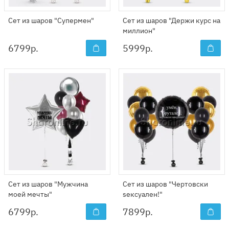
Сет из шаров "Супермен"
Сет из шаров "Держи курс на
миллион"
6799
р.
5999
р.
Сет из шаров "Мужчина
Сет из шаров "Чертовски
моей мечты"
seксуален!"
6799
р.
7899
р.