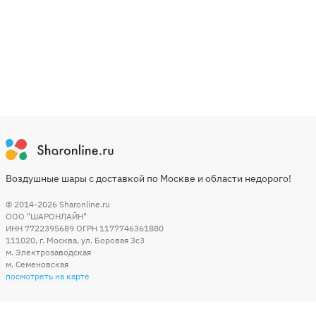
Воздушные шары с доставкой по Москве и области недорого!
© 2014-2026
Sharonline.ru
ООО "ШАРОНЛАЙН"
ИНН 7722395689 ОГРН 1177746361880
111020
,
г. Москва
,
ул. Боровая 3c3
м. Электрозаводская
м. Семеновская
посмотреть на карте
Мы в социальных сетях