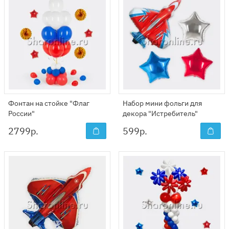
Фонтан на стойке "Флаг
Набор мини фольги для
России"
декора "Истребитель"
2799
р.
599
р.