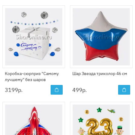
Коробка-сюрприз "Самому
Шар Звезда триколор 46 см
лучшему" без шаров
3199
р.
499
р.