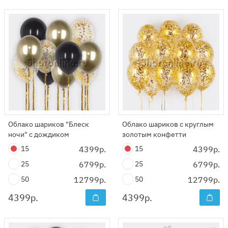
Облако шариков "Блеск
Облако шариков с круглым
ночи" с дождиком
золотым конфетти
15
4399р.
15
4399р.
25
6799р.
25
6799р.
50
12799р.
50
12799р.
4399
р.
4399
р.