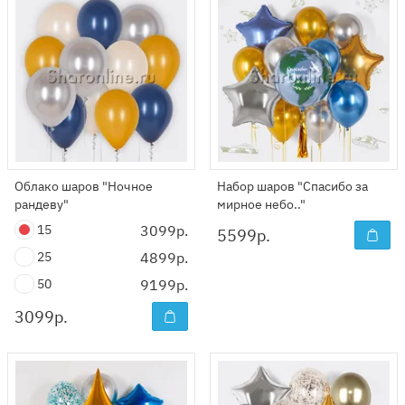
Облако шаров "Ночное
Набор шаров "Спасибо за
рандеву"
мирное небо.."
15
3099р.
5599
р.
25
4899р.
50
9199р.
3099
р.