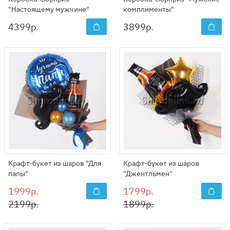
"Настоящему мужчине"
комплименты"
4399
р.
3899
р.
Крафт-букет из шаров "Для
Крафт-букет из шаров
папы"
"Джентльмен"
1999р.
1799р.
2199р.
1899р.