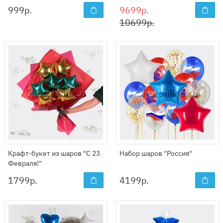
999
р.
9699р.
10699р.
Крафт-букет из шаров "С 23
Набор шаров "Россия"
Февраля!"
1799
р.
4199
р.