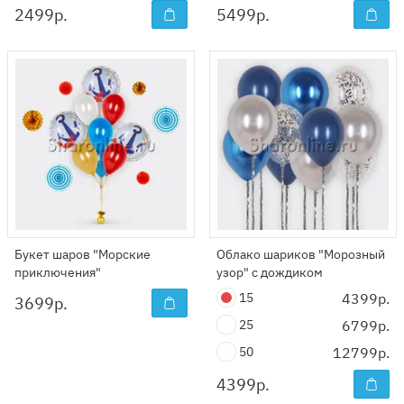
2499
р.
5499
р.
Букет шаров "Морские
Облако шариков "Морозный
приключения"
узор" с дождиком
15
4399р.
3699
р.
25
6799р.
50
12799р.
4399
р.