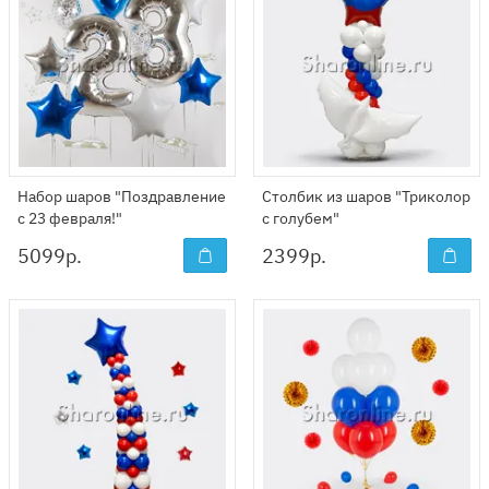
Набор шаров "Поздравление
Столбик из шаров "Триколор
с 23 февраля!"
с голубем"
5099
р.
2399
р.