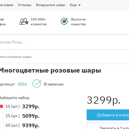
на шарах
Отзывы
Воздушные шары
Еще
ая
150 000+
Высокое
вка
клиентов
качество
ные розовые шары
Многоцветные розовые шары
Артикул:
3016
В наличии
3299
р.
Выберите набор
3299
р.
15
(шт.)
Добавить в корз
5099
р.
25
(шт.)
9399
р.
50
(шт.)
Заказать в 1 кл