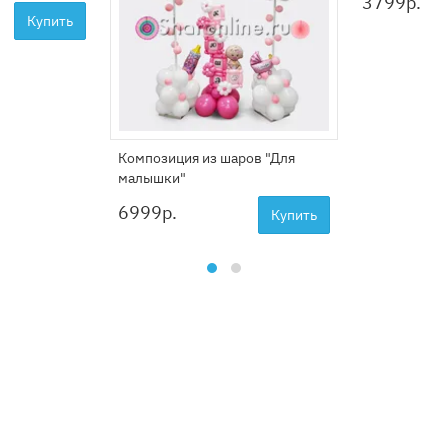
3799
р.
Купить
Композиция из шаров "Для
малышки"
6999
р.
Купить