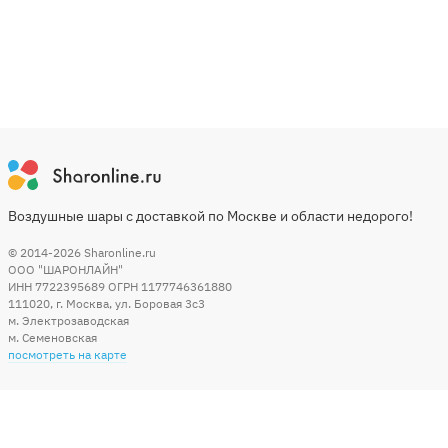
Воздушные шары с доставкой по Москве и области недорого!
© 2014-2026
Sharonline.ru
ООО "ШАРОНЛАЙН"
ИНН 7722395689 ОГРН 1177746361880
111020
,
г. Москва
,
ул. Боровая 3c3
м. Электрозаводская
м. Семеновская
посмотреть на карте
Мы в социальных сетях