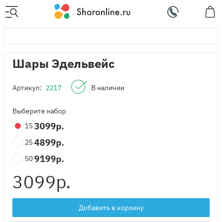
Шары Эдельвейс
Артикул:
2217
В наличии
Выберите набор
3099
р.
15
4899
р.
25
9199
р.
50
3099
р.
Добавить в корзину