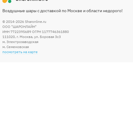
Воздушные шары с доставкой по Москве и области недорого!
© 2014-2026
Sharonline.ru
ООО "ШАРОНЛАЙН"
ИНН 7722395689 ОГРН 1177746361880
111020
,
г. Москва
,
ул. Боровая 3c3
м. Электрозаводская
м. Семеновская
посмотреть на карте
Мы в социальных сетях
Способы оплаты
+7 (495) 215-56-05
КРУГЛОСУТОЧНО 24/7
заказать звонок