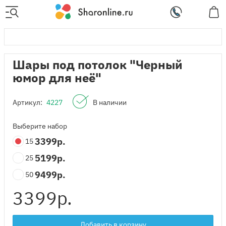
Шары под потолок "Черный
юмор для неё"
Артикул:
4227
В наличии
Выберите набор
3399
р.
15
5199
р.
25
9499
р.
50
3399
р.
Добавить в корзину