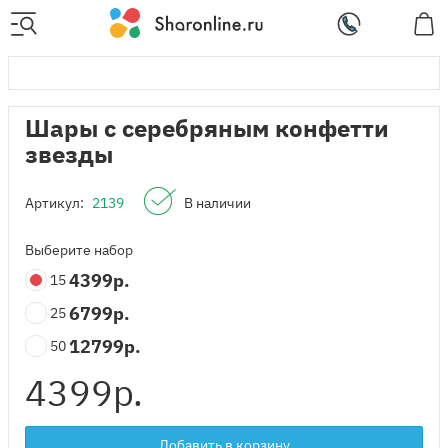
Шары с серебряным конфетти
звезды
Артикул:
2139
В наличии
Выберите набор
4399
р.
15
6799
р.
25
12799
р.
50
4399
р.
Добавить в корзину