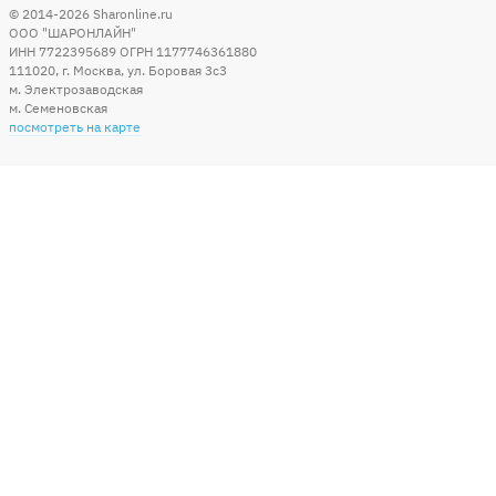
© 2014-2026
Sharonline.ru
ООО "ШАРОНЛАЙН"
ИНН 7722395689 ОГРН 1177746361880
111020
,
г. Москва
,
ул. Боровая 3c3
м. Электрозаводская
м. Семеновская
посмотреть на карте
Мы в социальных сетях
Способы оплаты
+7 (495) 215-56-05
КРУГЛОСУТОЧНО 24/7
заказать звонок
info@sharonline.ru
написать письмо