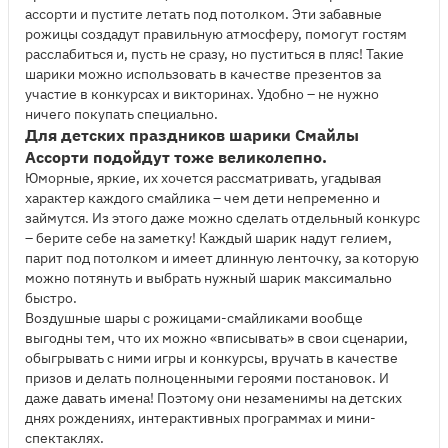
ассорти и пустите летать под потолком. Эти забавные
рожицы создадут правильную атмосферу, помогут гостям
расслабиться и, пусть не сразу, но пуститься в пляс! Такие
шарики можно использовать в качестве презентов за
участие в конкурсах и викторинах. Удобно – не нужно
ничего покупать специально.
Для детских праздников шарики Смайлы
Ассорти подойдут тоже великолепно.
Юморные, яркие, их хочется рассматривать, угадывая
характер каждого смайлика – чем дети непременно и
займутся. Из этого даже можно сделать отдельный конкурс
– берите себе на заметку! Каждый шарик надут гелием,
парит под потолком и имеет длинную ленточку, за которую
можно потянуть и выбрать нужный шарик максимально
быстро.
Воздушные шары с рожицами-смайликами вообще
выгодны тем, что их можно «вписывать» в свои сценарии,
обыгрывать с ними игры и конкурсы, вручать в качестве
призов и делать полноценными героями постановок. И
даже давать имена! Поэтому они незаменимы на детских
днях рождениях, интерактивных программах и мини-
спектаклях.