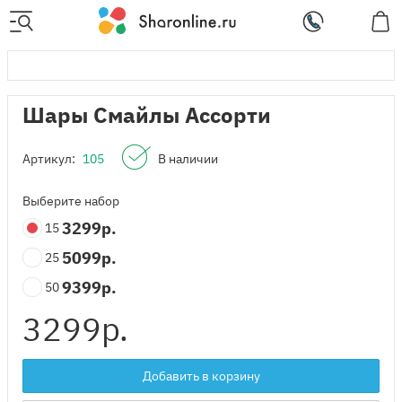
Шары Смайлы Ассорти
Артикул:
105
В наличии
Выберите набор
3299
р.
15
5099
р.
25
9399
р.
50
3299
р.
Добавить в корзину