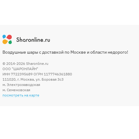
Воздушные шары с доставкой по Москве и области недорого!
© 2014-2026
Sharonline.ru
ООО "ШАРОНЛАЙН"
ИНН 7722395689 ОГРН 1177746361880
111020
,
г. Москва
,
ул. Боровая 3c3
м. Электрозаводская
м. Семеновская
посмотреть на карте
Мы в социальных сетях
Способы оплаты