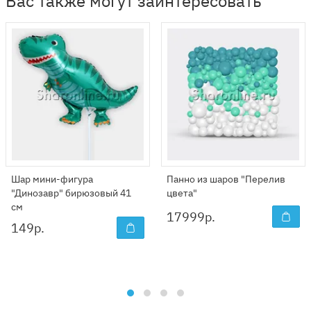
Вас также могут заинтересовать
Шар мини-фигура
Панно из шаров "Перелив
"Динозавр" бирюзовый 41
цвета"
см
17999
р.
149
р.