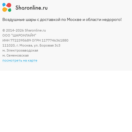
Воздушные шары с доставкой по Москве и области недорого!
© 2014-2026
Sharonline.ru
ООО "ШАРОНЛАЙН"
ИНН 7722395689 ОГРН 1177746361880
111020
,
г. Москва
,
ул. Боровая 3c3
м. Электрозаводская
м. Семеновская
посмотреть на карте
Мы в социальных сетях
Способы оплаты
+7 (495) 215-56-05