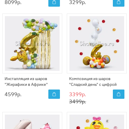
8099
р.
3299
р.
Инсталляция из шаров
Композиция из шаров
"Жирафики в Африке"
"Сладкий день" с цифрой
4599
р.
3399р.
3499р.