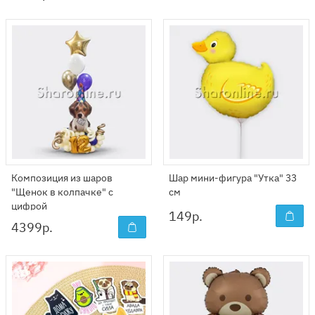
Композиция из шаров
Шар мини-фигура "Утка" 33
"Щенок в колпачке" с
см
цифрой
149
р.
4399
р.