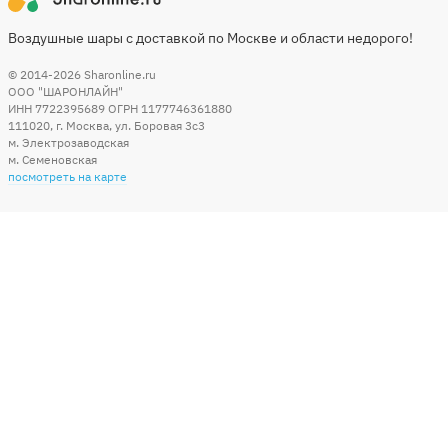
Воздушные шары с доставкой по Москве и области недорого!
© 2014-2026
Sharonline.ru
ООО "ШАРОНЛАЙН"
ИНН 7722395689 ОГРН 1177746361880
111020
,
г. Москва
,
ул. Боровая 3c3
м. Электрозаводская
м. Семеновская
посмотреть на карте
Мы в социальных сетях
Способы оплаты
+7 (495) 215-56-05
КРУГЛОСУТОЧНО 24/7
заказать звонок