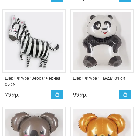
Шар Фигура "Зебра" черная
Шар Фигура "Панда" 84 см
86 см
799
р.
999
р.