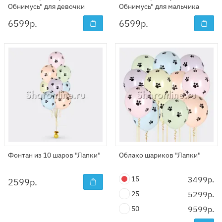
Обнимусь" для девочки
Обнимусь" для мальчика
6599
р.
6599
р.
Фонтан из 10 шаров "Лапки"
Облако шариков "Лапки"
15
3499р.
2599
р.
25
5299р.
50
9599р.