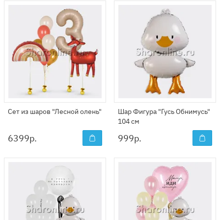
Сет из шаров "Лесной олень"
Шар Фигура "Гусь Обнимусь"
104 см
6399
р.
999
р.