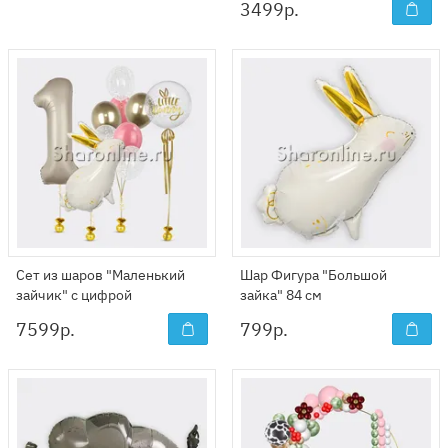
3499
р.
Сет из шаров "Маленький
Шар Фигура "Большой
зайчик" с цифрой
зайка" 84 см
7599
р.
799
р.