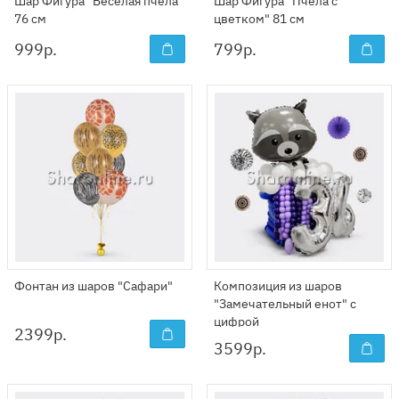
Шар Фигура "Веселая пчела"
Шар Фигура "Пчела с
76 см
цветком" 81 см
999
р.
799
р.
Фонтан из шаров "Сафари"
Композиция из шаров
"Замечательный енот" с
цифрой
2399
р.
3599
р.