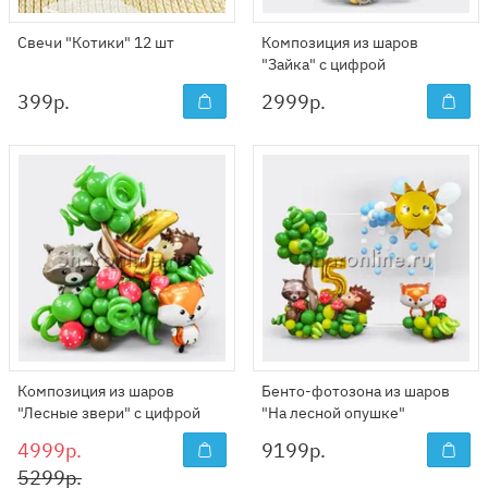
Свечи "Котики" 12 шт
Композиция из шаров
"Зайка" с цифрой
399
р.
2999
р.
Композиция из шаров
Бенто-фотозона из шаров
"Лесные звери" с цифрой
"На лесной опушке"
4999р.
9199
р.
5299р.