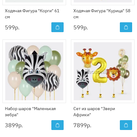
Ходячая Фигура "Корги" 61
Ходячая Фигура "Курица" 58
см
см
599
р.
599
р.
Набор шаров "Маленькая
Сет из шаров "Звери
зебра"
Африки"
3899
р.
7899
р.