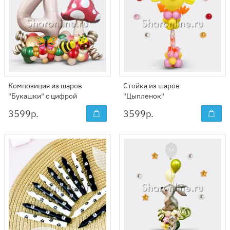
Композиция из шаров
Стойка из шаров
"Букашки" с цифрой
"Цыпленок"
3599
р.
3599
р.