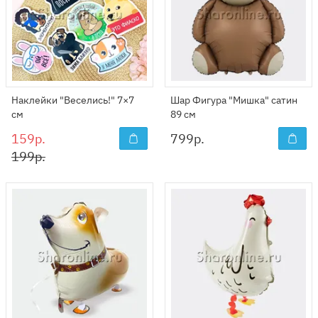
Наклейки "Веселись!" 7×7
Шар Фигура "Мишка" сатин
см
89 см
159р.
799
р.
199р.