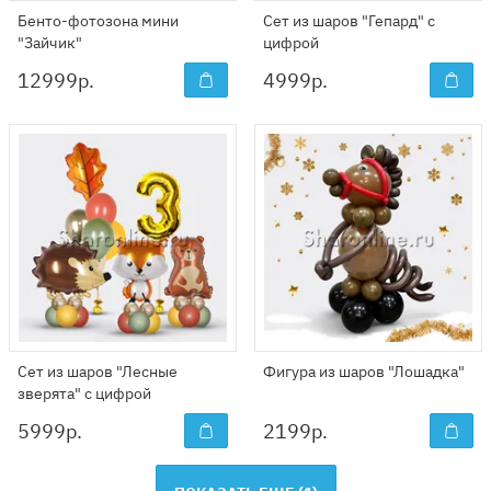
Бенто-фотозона мини
Сет из шаров "Гепард" с
"Зайчик"
цифрой
12999
р.
4999
р.
Сет из шаров "Лесные
Фигура из шаров "Лошадка"
зверята" с цифрой
5999
р.
2199
р.