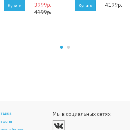
3999р.
4199
р.
Купить
Купить
4199р.
ставка
Мы в социальных сетях
нтакты
дки и Акции