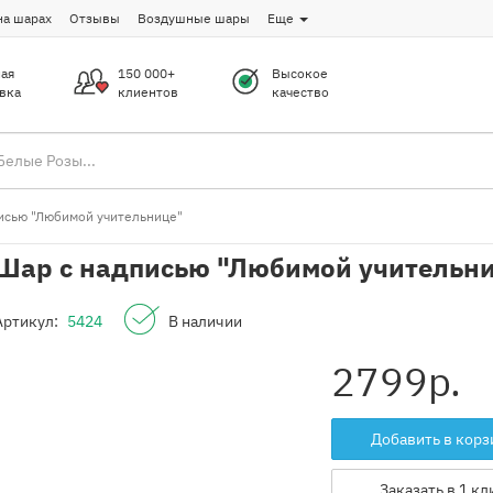
на шарах
Отзывы
Воздушные шары
Еще
ая
150 000+
Высокое
вка
клиентов
качество
исью "Любимой учительнице"
Шар с надписью "Любимой учительн
Артикул:
5424
В наличии
2799
р.
Добавить в корз
Заказать в 1 кл