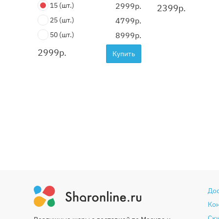
15
(шт.)
2999р.
2399
р.
25
(шт.)
4799р.
50
(шт.)
8999р.
2999
р.
Купить
До
Ко
Ски