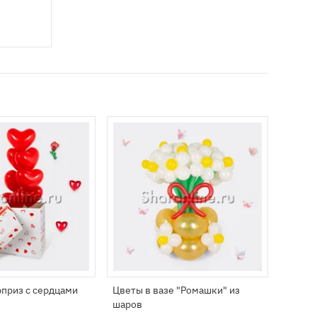
.
приз с сердцами
Цветы в вазе "Ромашки" из
Хлопу
шаров
60 см