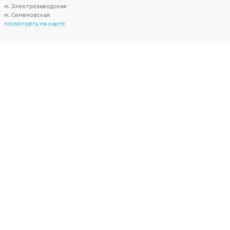
м. Электрозаводская
м. Семеновская
посмотреть на карте
Мы в социальных сетях
Способы оплаты
+7 (495) 215-56-05
КРУГЛОСУТОЧНО 24/7
заказать звонок
info@sharonline.ru
написать письмо