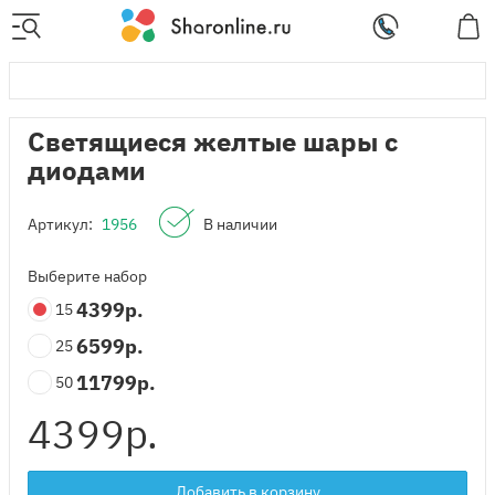
Светящиеся желтые шары с
диодами
Артикул:
1956
В наличии
Выберите набор
4399
р.
15
6599
р.
25
11799
р.
50
4399
р.
Добавить в корзину