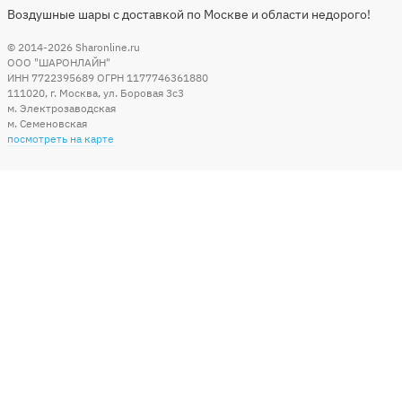
Воздушные шары с доставкой по Москве и области недорого!
© 2014-2026
Sharonline.ru
ООО "ШАРОНЛАЙН"
ИНН 7722395689 ОГРН 1177746361880
111020
,
г. Москва
,
ул. Боровая 3c3
м. Электрозаводская
м. Семеновская
посмотреть на карте
Мы в социальных сетях
Способы оплаты
+7 (495) 215-56-05
КРУГЛОСУТОЧНО 24/7
заказать звонок