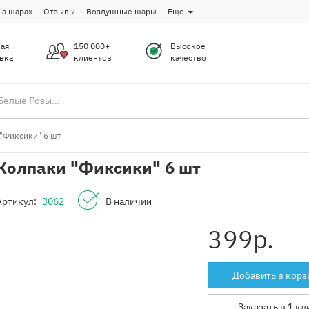
на шарах
Отзывы
Воздушные шары
Еще
ая
150 000+
Высокое
вка
клиентов
качество
"Фиксики" 6 шт
Колпаки "Фиксики" 6 шт
Артикул:
3062
В наличии
399
р.
Добавить в корз
Заказать в 1 кл