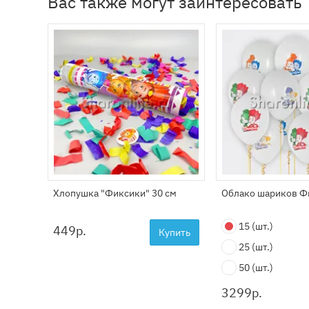
Вас также могут заинтересовать
Хлопушка "Фиксики" 30 см
Облако шариков Ф
15
(шт.)
449
р.
Купить
25
(шт.)
50
(шт.)
3299
р.