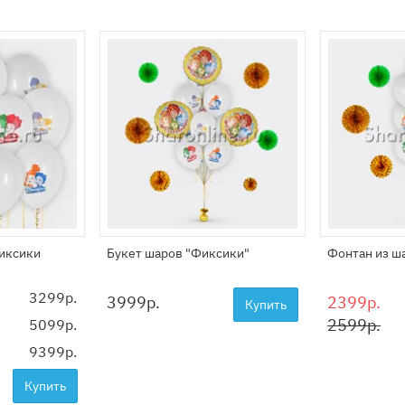
иксики
Букет шаров "Фиксики"
Фонтан из ш
3299р.
3999
р.
2399р.
Купить
2599р.
5099р.
9399р.
Купить