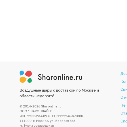
До
Ко
Ски
Воздушные шары с доставкой по Москве и
области недорого!
О 
Печ
© 2014-2026
Sharonline.ru
ООО "ШАРОНЛАЙН"
От
ИНН 7722395689 ОГРН 1177746361880
111020
,
г. Москва
,
ул. Боровая 3c3
Сп
м. Электрозаводская