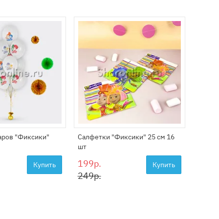
аров "Фиксики"
Салфетки "Фиксики" 25 см 16
Стакан
шт
199р.
199р
Купить
Купить
249р.
249р