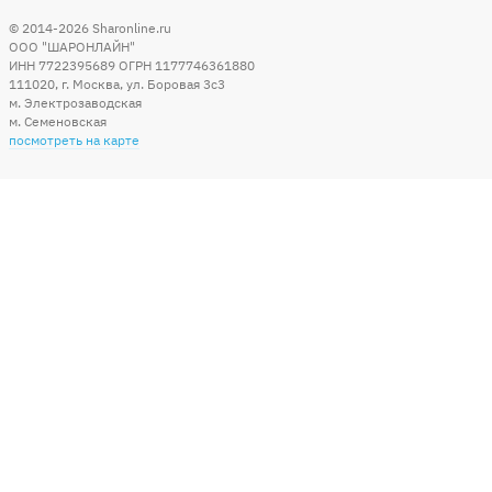
© 2014-2026
Sharonline.ru
ООО "ШАРОНЛАЙН"
ИНН 7722395689 ОГРН 1177746361880
111020
,
г. Москва
,
ул. Боровая 3c3
м. Электрозаводская
м. Семеновская
посмотреть на карте
Мы в социальных сетях
Способы оплаты
+7 (495) 215-56-05
КРУГЛОСУТОЧНО 24/7
заказать звонок
info@sharonline.ru