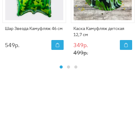
Шар Звезда Камуфляж 46 см
Каска Камуфляж детская
12,7 см
549
р.
349р.
499р.