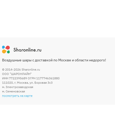
Воздушные шары с доставкой по Москве и области недорого!
© 2014-2026
Sharonline.ru
ООО "ШАРОНЛАЙН"
ИНН 7722395689 ОГРН 1177746361880
111020
,
г. Москва
,
ул. Боровая 3c3
м. Электрозаводская
м. Семеновская
посмотреть на карте
Мы в социальных сетях